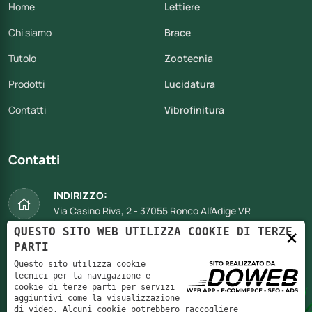
Home
Lettiere
Chi siamo
Brace
Tutolo
Zootecnia
Prodotti
Lucidatura
Contatti
Vibrofinitura
Contatti
INDIRIZZO:
Via Casino Riva, 2 - 37055 Ronco All’Adige VR
QUESTO SITO WEB UTILIZZA COOKIE DI TERZE
×
EMAIL:
PARTI
piz@pizfrigo.it
Questo sito utilizza cookie
tecnici per la navigazione e
TELEFONO:
cookie di terze parti per servizi
aggiuntivi come la visualizzazione
+39 045 702 0647
di video. Alcuni cookie potrebbero raccogliere